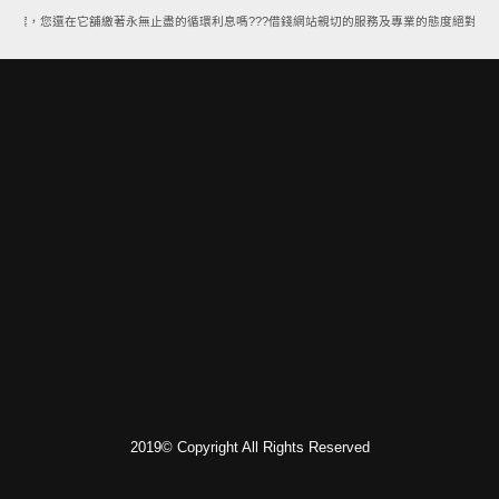
方案，您還在它舖繳著永無止盡的循環利息嗎???借錢網站親切的服務及專業的態度絕對能讓
2019© Copyright All Rights Reserved