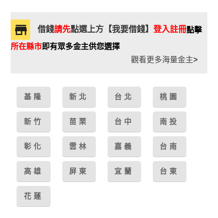
借錢
請先
點選上方【我要借錢】
登入註冊
點擊
所在縣市
即有眾多金主供您選擇
觀看更多海量金主
>
基隆
新北
台北
桃園
新竹
苗栗
台中
南投
彰化
雲林
嘉義
台南
高雄
屏東
宜蘭
台東
花蓮