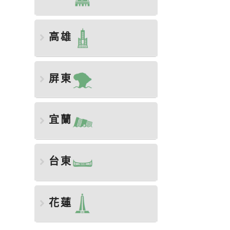
高雄
屏東
宜蘭
台東
花蓮