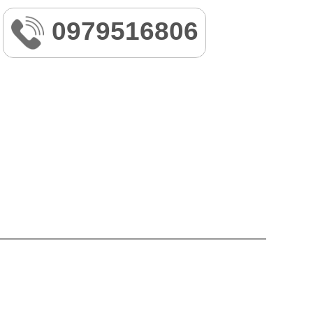
0979516806