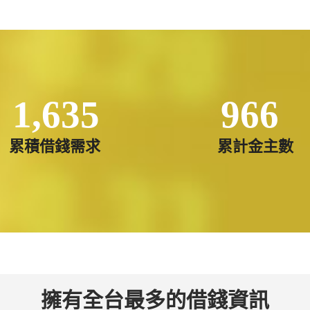
1,635
966
累積借錢需求
累計金主數
擁有全台最多的借錢資訊