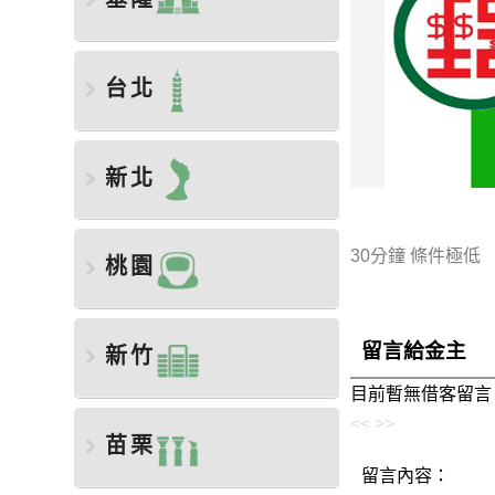
台北
新北
30分鐘 條件極低
桃園
留言給金主
新竹
目前暫無借客留言
<<
>>
苗栗
留言內容：