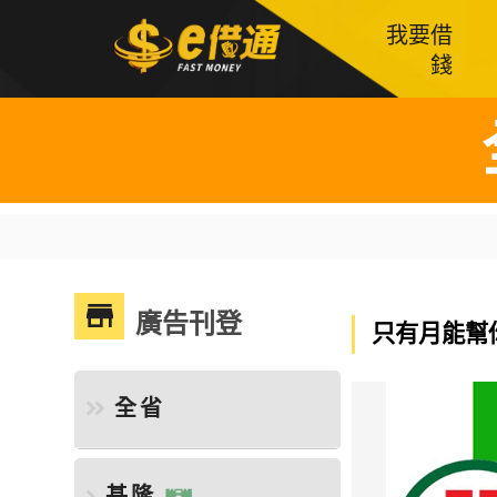
我要借
錢
廣告刊登
只有月能幫
全省
基隆