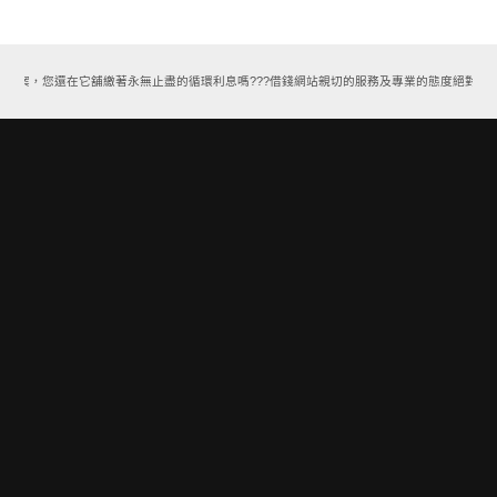
方案，您還在它舖繳著永無止盡的循環利息嗎???借錢網站親切的服務及專業的態度絕對能讓