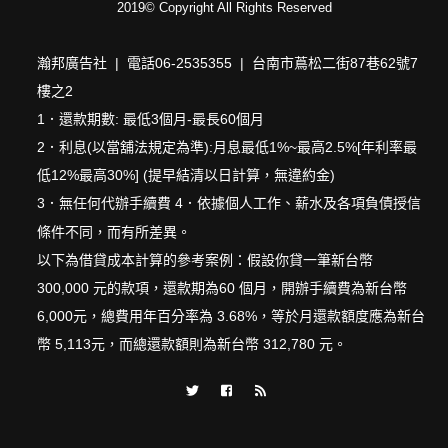
2019© Copyright All Rights Reserved
瀚邦廣告社 | 電話06-2535355 | 台南市蔦松二街87巷62號7
樓之2
1．還款期數: 最低3個月-最長60個月
2．利息(以當舖法規定為準):月息最低1%~最高2.5%[年利率最
低12%最高30%] (提早結清以日計算，無違約金)
3．無任何代辦手續費 4．依據個人工作、薪水及各項負債授信
條件不同，而有所差異。
以下為借貸成本計算的參考案例：假設你貸一筆新台幣
300,000 元的款項，還款期為60 個月，開辦手續費為新台幣
6,000元，總費用年百分率為 3.68%，等於月還款額度應為新台
幣 5,113元，而總還款額則為新台幣 312,780 元。