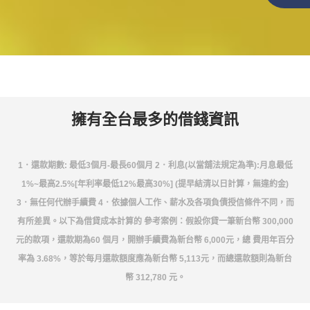
擁有全台最多的借錢資訊
1．還款期數: 最低3個月-最長60個月 2．利息(以當舖法規定為準):月息最低
1%~最高2.5%[年利率最低12%最高30%] (提早結清以日計算，無違約金)
3．無任何代辦手續費 4．依據個人工作、薪水及各項負債授信條件不同，而
有所差異。以下為借貸成本計算的 參考案例：假設你貸一筆新台幣 300,000
元的款項，還款期為60 個月，開辦手續費為新台幣 6,000元，總 費用年百分
率為 3.68%，等於每月還款額度應為新台幣 5,113元，而總還款額則為新台
幣 312,780 元。