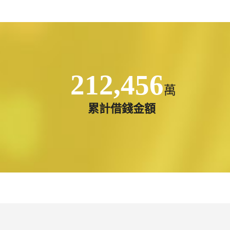
212,456
萬
累計借錢金額