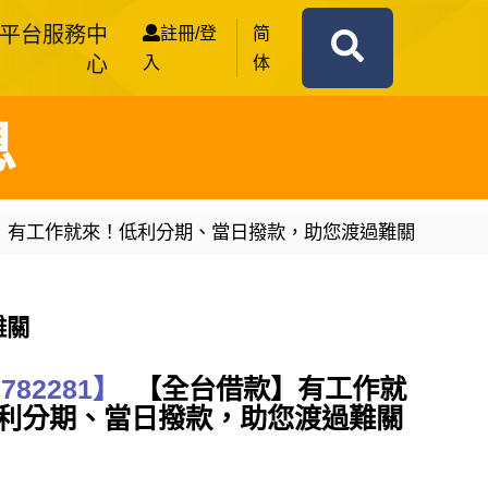
平台服務中
註冊/登
简
心
入
体
息
】有工作就來！低利分期、當日撥款，助您渡過難關
難關
782281】
【全台借款】有工作就
利分期、當日撥款，助您渡過難關