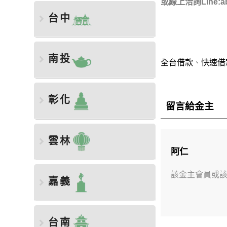
或線上洽詢Line:ab
台中
南投
全台借款
、
快速借
彰化
留言給金主
雲林
阿仁
該金主會員或該
嘉義
台南