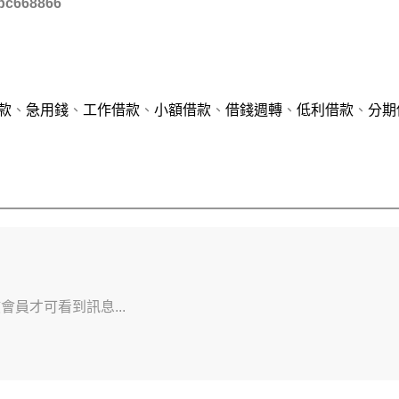
c668866
款
、
急用錢
、
工作借款
、
小額借款
、
借錢週轉
、
低利借款
、
分期
會員才可看到訊息...