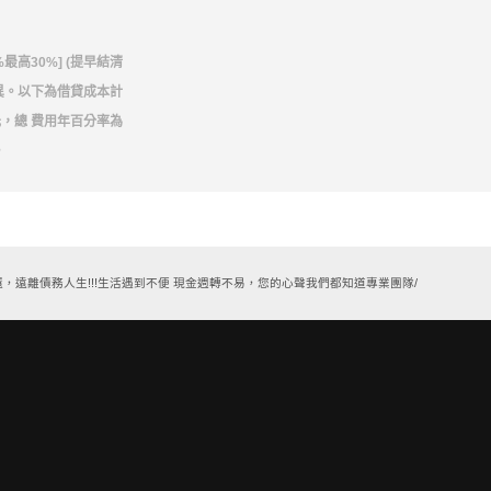
最高30%] (提早結清
異。以下為借貸成本計
0元，總 費用年百分率為
。
離債務人生!!!生活遇到不便 現金週轉不易，您的心聲我們都知道專業團隊/經驗豐富/誠