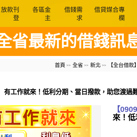
放款刊
各區金
借錢需
借貸媒合專
登
主
求
欄
全省最新的借錢訊
首頁
全省
新北
【全台借款
】有工作就來！低利分期、當日撥款，助您渡過
【0909
來！低