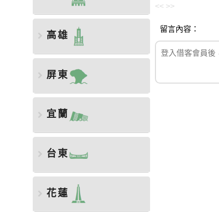
<<
>>
留言內容：
高雄
屏東
宜蘭
台東
花蓮