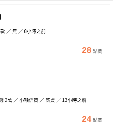
用
款 ／ 無 ／ 8小時之前
28
點閱
錢 2萬 ／ 小額信貸 ／ 薪資 ／ 13小時之前
24
點閱