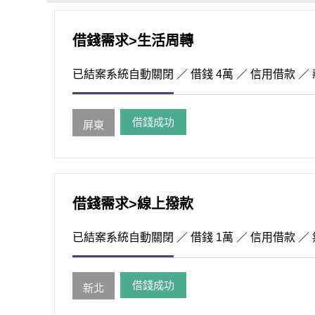
借錢需求>生活周轉
已結案系統自動關閉
／ 借錢 4萬 ／ 信用借款 ／
借錢成功
屏東
借錢需求>線上撥款
已結案系統自動關閉
／ 借錢 1萬 ／ 信用借款 ／
借錢成功
新北