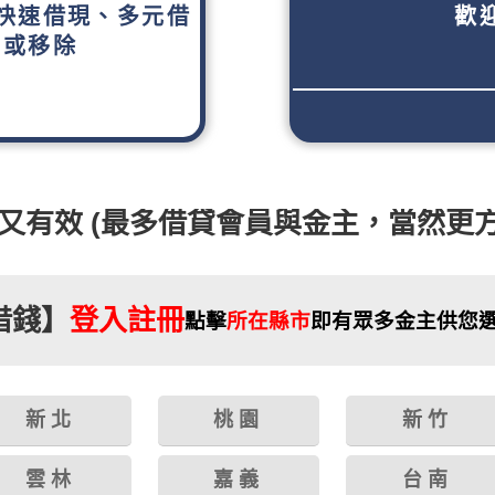
主快速借現、多元借
歡
閉或移除
有效 (最多借貸會員與金主，當然更方
借錢】
登入註冊
點擊
所在縣市
即有眾多金主供您
新北
桃園
新竹
雲林
嘉義
台南