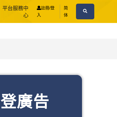
平台服務中
註冊/登
简
心
入
体
刊登廣告