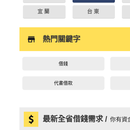
宜蘭
台東
熱門關鍵字
借錢
代書借款
最新全省借錢需求 /
你有資