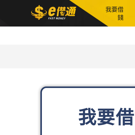
我要借
錢
我要借