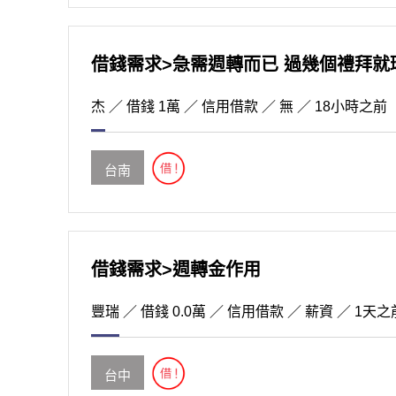
借錢需求>急需週轉而已 過幾個禮拜就
杰
／ 借錢 1萬 ／ 信用借款 ／ 無 ／ 18小時之前
台南
借錢需求>週轉金作用
豐瑞
／ 借錢 0.0萬 ／ 信用借款 ／ 薪資 ／ 1天之
台中