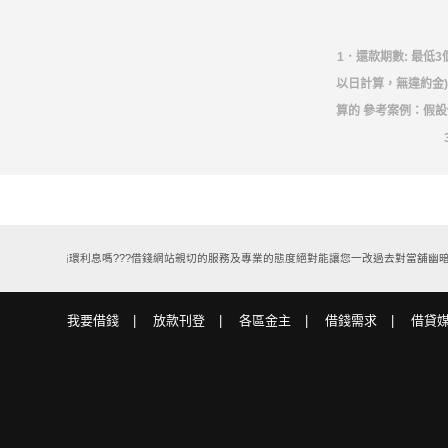
1．還款期數: 最低3
以日計算，無違約金
算的 參考案例：假設你
無止盡的循環利息嗎???借錢網站親切的服務及專業的態度絕對能讓您一改過去對當舖幽暗且
我要借錢
放款刊登
各區金主
借錢需求
借貸