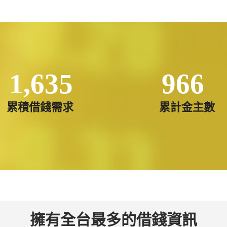
1,635
966
累積借錢需求
累計金主數
擁有全台最多的借錢資訊