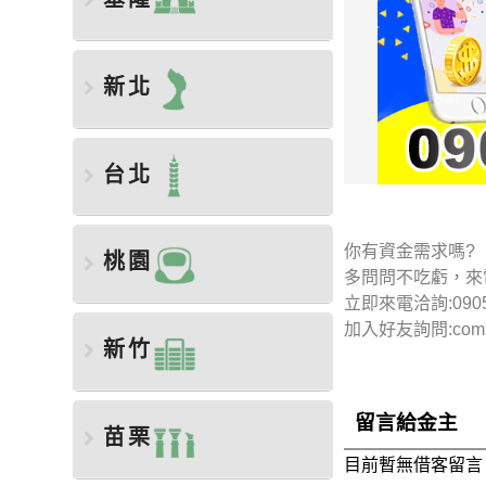
新北
台北
你有資金需求嗎?
桃園
多問問不吃虧，來
立即來電洽詢:0905
加入好友詢問:com9
新竹
留言給金主
苗栗
目前暫無借客留言