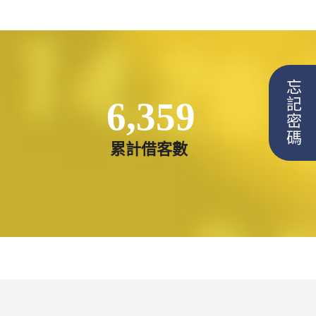
忘記密碼
6,359
累計借客數