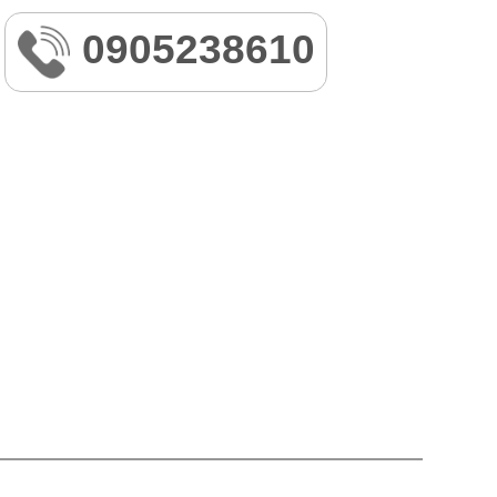
0905238610