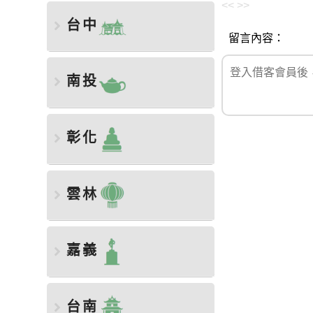
<<
>>
台中
留言內容：
南投
彰化
雲林
嘉義
台南