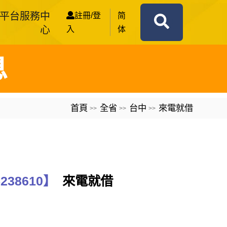
平台服務中
註冊/登
简
心
入
体
息
首頁
全省
台中
來電就借
238610】
來電就借