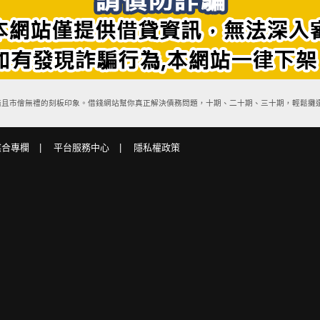
市儈無禮的刻板印象。借錢網站幫你真正解決債務問題，十期、二十期、三十期，輕鬆攤還，遠
媒合專欄
平台服務中心
隱私權政策