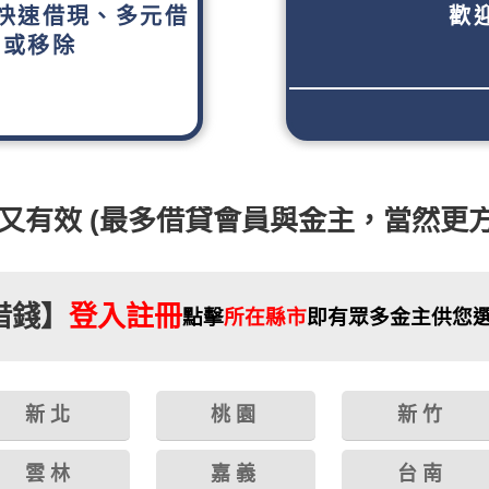
主快速借現、多元借
歡
閉或移除
有效 (最多借貸會員與金主，當然更方
借錢】
登入註冊
點擊
所在縣市
即有眾多金主供您
新北
桃園
新竹
雲林
嘉義
台南