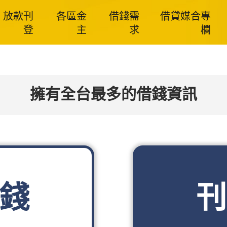
放款刊
各區金
借錢需
借貸媒合專
登
主
求
欄
擁有全台最多的借錢資訊
錢