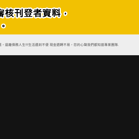
離債務人生!!!生活遇到不便 現金週轉不易，您的心聲我們都知道專業團隊/經驗豐富/誠信