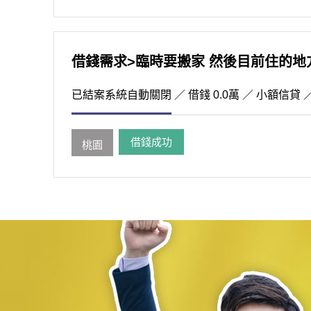
借錢需求>臨時要搬家 然後目前住的地
已結案系統自動關閉
／ 借錢 0.0萬 ／ 小額信貸 
借錢成功
桃園