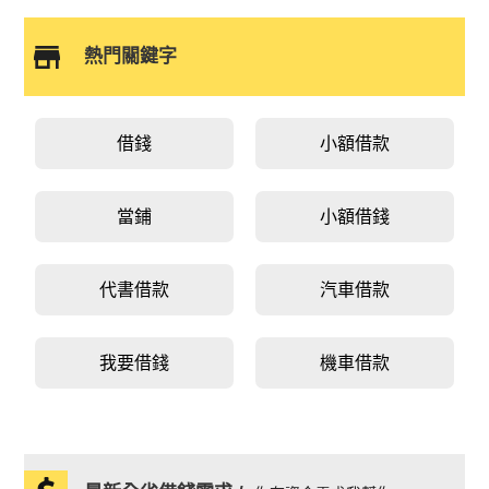
熱門關鍵字
借錢
小額借款
當鋪
小額借錢
代書借款
汽車借款
我要借錢
機車借款