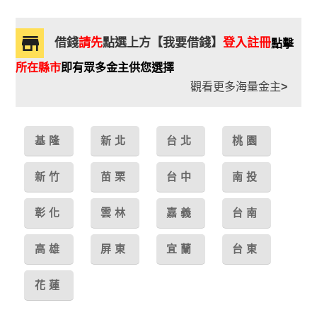
借錢
請先
點選上方【我要借錢】
登入註冊
點擊
所在縣市
即有眾多金主供您選擇
觀看更多海量金主
>
基隆
新北
台北
桃園
新竹
苗栗
台中
南投
彰化
雲林
嘉義
台南
高雄
屏東
宜蘭
台東
花蓮