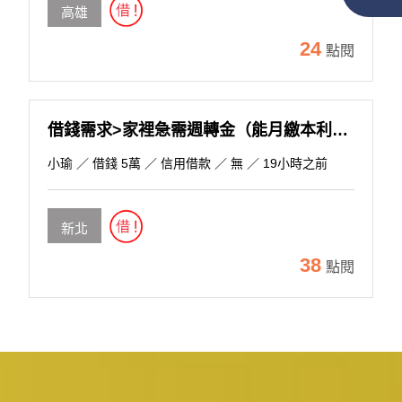
高雄
24
點閱
借錢需求>家裡急需週轉金（能月繳本利攤）
小瑜
／ 借錢 5萬 ／ 信用借款 ／ 無 ／ 19小時之前
新北
38
點閱