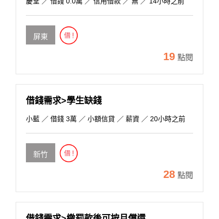
慶堂
／ 借錢 0.0萬 ／ 信用借款 ／ 無 ／ 14小時之前
屏東
19
點閱
借錢需求>學生缺錢
小藍
／ 借錢 3萬 ／ 小額信貸 ／ 薪資 ／ 20小時之前
新竹
28
點閱
借錢需求>繳罰款後可按月償還