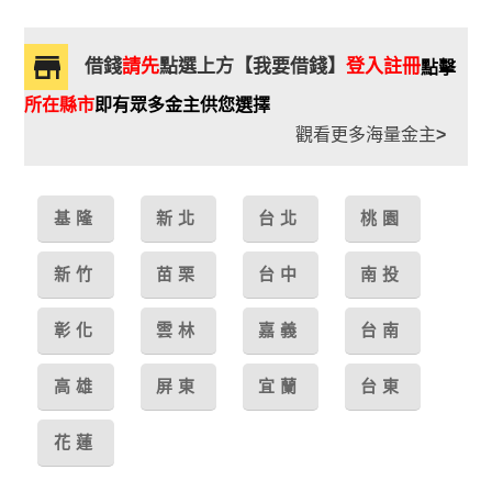
借錢
請先
點選上方【我要借錢】
登入註冊
點擊
所在縣市
即有眾多金主供您選擇
觀看更多海量金主
>
基隆
新北
台北
桃園
新竹
苗栗
台中
南投
彰化
雲林
嘉義
台南
高雄
屏東
宜蘭
台東
花蓮