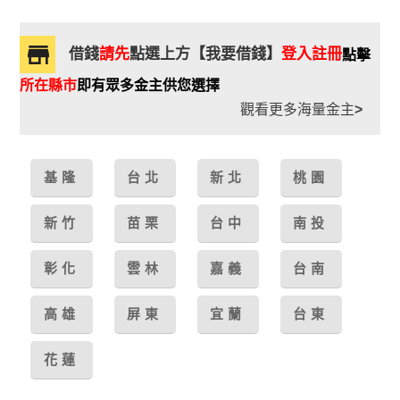
借錢
請先
點選上方【我要借錢】
登入註冊
點擊
所在縣市
即有眾多金主供您選擇
觀看更多海量金主
>
基隆
台北
新北
桃園
新竹
苗栗
台中
南投
彰化
雲林
嘉義
台南
高雄
屏東
宜蘭
台東
花蓮