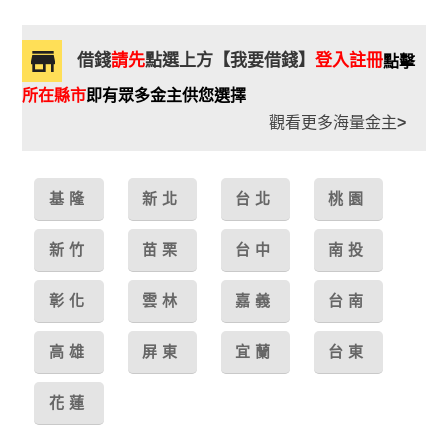
借錢
請先
點選上方【我要借錢】
登入註冊
點擊
所在縣市
即有眾多金主供您選擇
觀看更多海量金主
>
基隆
新北
台北
桃園
新竹
苗栗
台中
南投
彰化
雲林
嘉義
台南
高雄
屏東
宜蘭
台東
花蓮