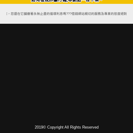
方案，您還在它舖繳著永無止盡的循環利息嗎???借錢網站親切的服務及專業的態度絕對能讓
2019© Copyright All Rights Reserved