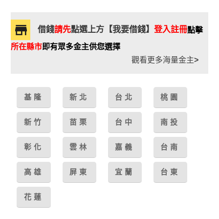
借錢
請先
點選上方【我要借錢】
登入註冊
點擊
所在縣市
即有眾多金主供您選擇
觀看更多海量金主
>
基隆
新北
台北
桃園
新竹
苗栗
台中
南投
彰化
雲林
嘉義
台南
高雄
屏東
宜蘭
台東
花蓮