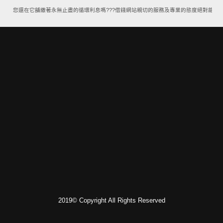
案，您還在它舖繳著永無止盡的循環利息嗎???借錢網站親切的服務及專業的態度絕對能讓您
2019© Copyright All Rights Reserved