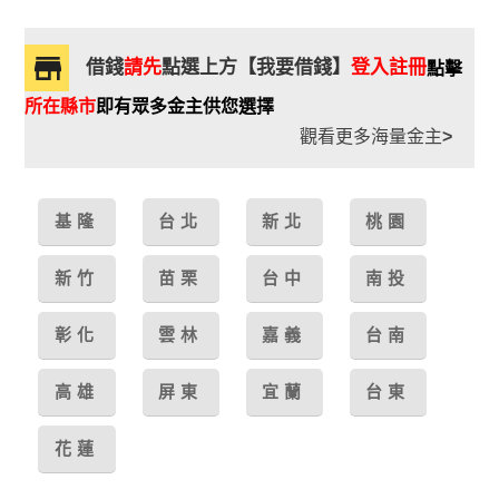
借錢
請先
點選上方【我要借錢】
登入註冊
點擊
所在縣市
即有眾多金主供您選擇
觀看更多海量金主
>
基隆
台北
新北
桃園
新竹
苗栗
台中
南投
彰化
雲林
嘉義
台南
高雄
屏東
宜蘭
台東
花蓮