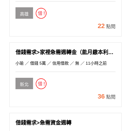
高雄
22
點閱
借錢需求>家裡急需週轉金（能月繳本利攤）
小瑜
／ 借錢 5萬 ／ 信用借款 ／ 無 ／ 11小時之前
新北
36
點閱
借錢需求>急需資金週轉