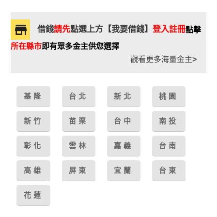
借錢
請先
點選上方【我要借錢】
登入註冊
點擊
所在縣市
即有眾多金主供您選擇
觀看更多海量金主
>
基隆
台北
新北
桃園
新竹
苗栗
台中
南投
彰化
雲林
嘉義
台南
高雄
屏東
宜蘭
台東
花蓮