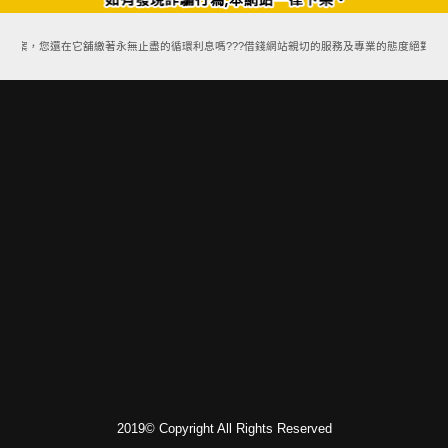
方案，您還在它舖繳著永無止盡的循環利息嗎???借錢網站親切的服務及專業的態度絕對能讓
2019© Copyright All Rights Reserved