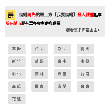
借錢
請先
點選上方【我要借錢】
登入註冊
點擊
所在縣市
即有眾多金主供您選擇
觀看更多海量金主
>
基隆
台北
新北
桃園
新竹
苗栗
台中
南投
彰化
雲林
嘉義
台南
高雄
屏東
宜蘭
台東
花蓮