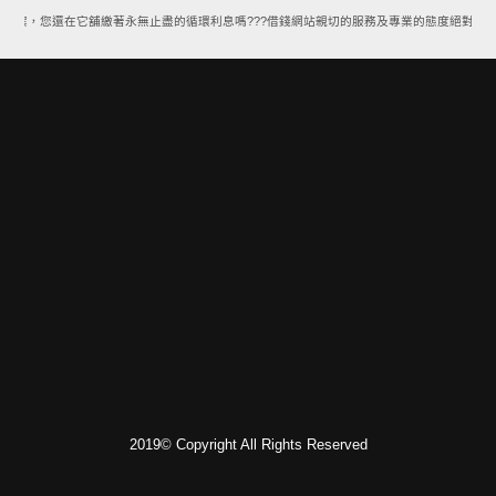
方案，您還在它舖繳著永無止盡的循環利息嗎???借錢網站親切的服務及專業的態度絕對能讓
2019© Copyright All Rights Reserved