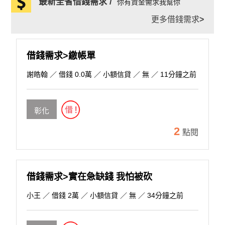
最新全省借錢需求 /
你有資金需求我幫你
更多借錢需求
>
借錢需求>繳帳單
謝皓翰
／ 借錢 0.0萬 ／ 小額信貸 ／ 無 ／ 11分鐘之前
彰化
2
點閱
借錢需求>實在急缺錢 我怕被砍
小王
／ 借錢 2萬 ／ 小額信貸 ／ 無 ／ 34分鐘之前