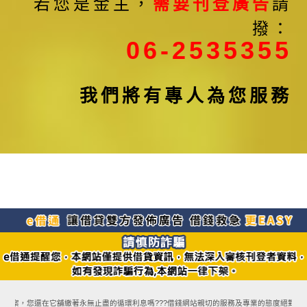
若您是金主，
需要刊登廣告
請
撥：
06-2535355
我們將有專人為您服務
方案，您還在它舖繳著永無止盡的循環利息嗎???借錢網站親切的服務及專業的態度絕對能讓