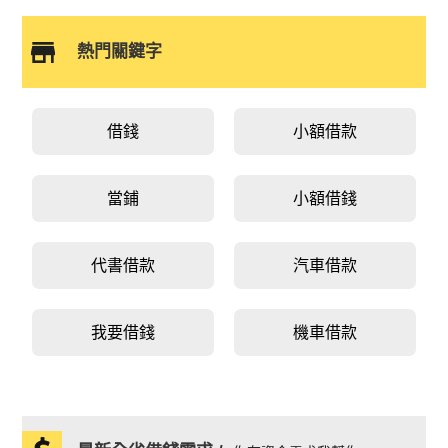
熱門關鍵字
借錢
小額借款
當鋪
小額借錢
代書借款
汽車借款
我要借錢
機車借款