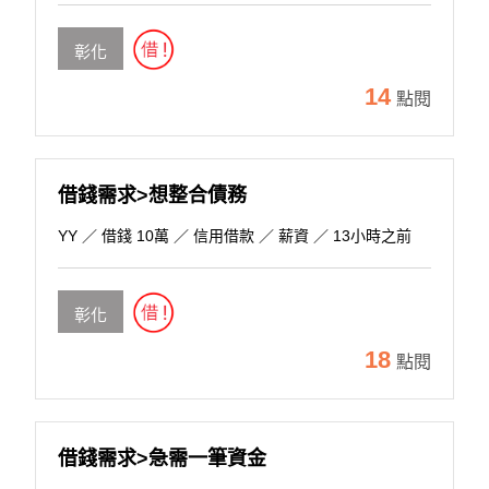
彰化
14
點閱
借錢需求>想整合債務
YY
／ 借錢 10萬 ／ 信用借款 ／ 薪資 ／ 13小時之前
彰化
18
點閱
借錢需求>急需一筆資金