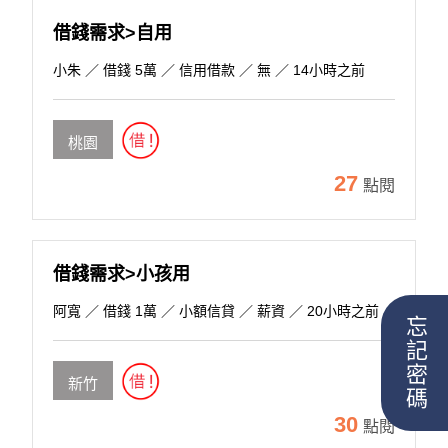
借錢需求>自用
小朱
／ 借錢 5萬 ／ 信用借款 ／ 無 ／ 14小時之前
桃園
27
點閱
借錢需求>小孩用
阿寬
／ 借錢 1萬 ／ 小額信貸 ／ 薪資 ／ 20小時之前
忘記密碼
新竹
30
點閱