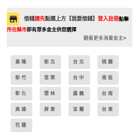
借錢
請先
點選上方【我要借錢】
登入註冊
點擊
所在縣市
即有眾多金主供您選擇
觀看更多海量金主
>
基隆
新北
台北
桃園
新竹
苗栗
台中
南投
彰化
雲林
嘉義
台南
高雄
屏東
宜蘭
台東
花蓮