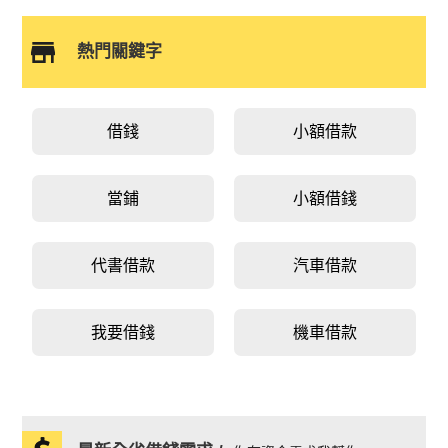
熱門關鍵字
借錢
小額借款
當鋪
小額借錢
代書借款
汽車借款
我要借錢
機車借款