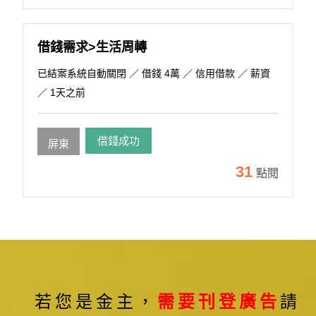
借錢需求>生活周轉
已結案系統自動關閉
／ 借錢 4萬 ／ 信用借款 ／ 薪資
／ 1天之前
借錢成功
屏東
31
點閱
若您是金主，
需要刊登廣告
請