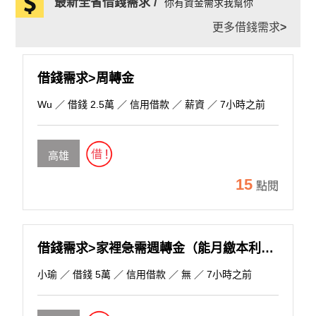
最新全省借錢需求 /
你有資金需求我幫你
更多借錢需求
>
借錢需求>周轉金
Wu
／ 借錢 2.5萬 ／ 信用借款 ／ 薪資 ／ 7小時之前
高雄
15
點閱
借錢需求>家裡急需週轉金（能月繳本利攤）
小瑜
／ 借錢 5萬 ／ 信用借款 ／ 無 ／ 7小時之前