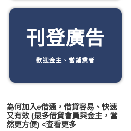
刊登廣告
歡迎金主、當鋪業者
為何加入e借通，借貸容易、快速
又有效 (最多借貸會員與金主，當
然更方便) <查看更多