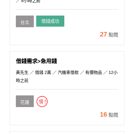
／ 8小時之前
借錢成功
台北
27
點閱
借錢需求>急用錢
黃先生
／ 借錢 2萬 ／ 汽機車借款 ／ 有價物品 ／ 12小
時之前
花蓮
16
點閱