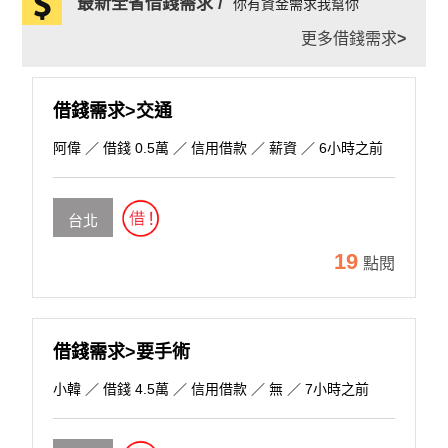
最新全省借錢需求 /
你有資金需求我幫你
更多借錢需求
>
借錢需求>交通
阿偉
／ 借錢 0.5萬 ／ 信用借款 ／ 薪資 ／ 6小時之前
台北
19
點閱
借錢需求>要手術
小韓
／ 借錢 4.5萬 ／ 信用借款 ／ 無 ／ 7小時之前