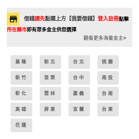
借錢
請先
點選上方【我要借錢】
登入註冊
點擊
所在縣市
即有眾多金主供您選擇
觀看更多海量金主
>
基隆
新北
台北
桃園
新竹
苗栗
台中
南投
彰化
雲林
嘉義
台南
高雄
屏東
宜蘭
台東
花蓮