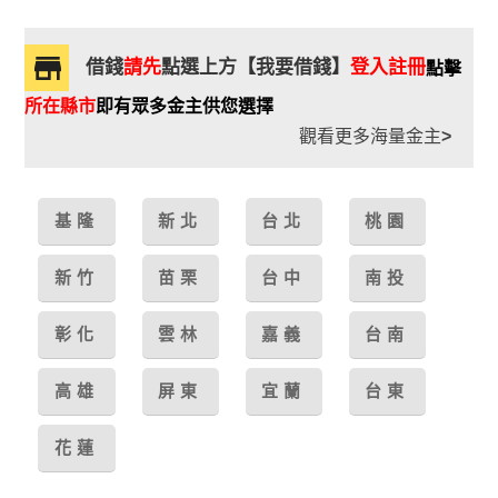
借錢
請先
點選上方【我要借錢】
登入註冊
點擊
所在縣市
即有眾多金主供您選擇
觀看更多海量金主
>
基隆
新北
台北
桃園
新竹
苗栗
台中
南投
彰化
雲林
嘉義
台南
高雄
屏東
宜蘭
台東
花蓮