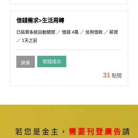
借錢需求>生活周轉
已結案系統自動關閉
／ 借錢 4萬 ／ 信用借款 ／ 薪資
／ 1天之前
借錢成功
屏東
31
點閱
若您是金主，
需要刊登廣告
請