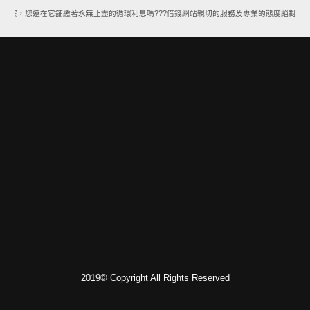
方案，您還在它舖繳著永無止盡的循環利息嗎???借錢網站親切的服務及專業的態度絕對能讓
2019© Copyright All Rights Reserved