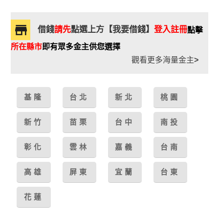
借錢
請先
點選上方【我要借錢】
登入註冊
點擊
所在縣市
即有眾多金主供您選擇
觀看更多海量金主
>
基隆
台北
新北
桃園
新竹
苗栗
台中
南投
彰化
雲林
嘉義
台南
高雄
屏東
宜蘭
台東
花蓮