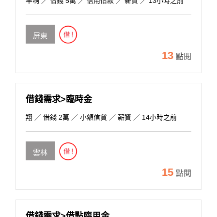
丰啊
／ 借錢 5萬 ／ 信用借款 ／ 薪資 ／ 13小時之前
屏東
13
點閱
借錢需求>臨時金
翔
／ 借錢 2萬 ／ 小額信貸 ／ 薪資 ／ 14小時之前
雲林
15
點閱
借錢需求>借點臨用金