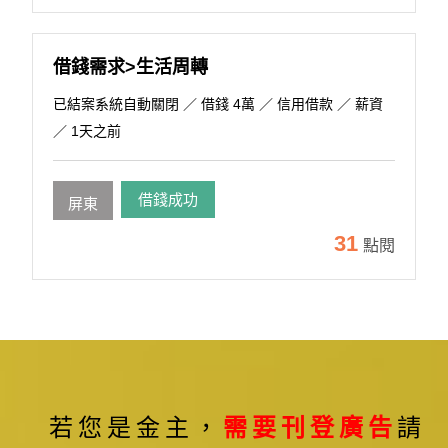
借錢需求>生活周轉
已結案系統自動關閉
／ 借錢 4萬 ／ 信用借款 ／ 薪資
／ 1天之前
借錢成功
屏東
31
點閱
若您是金主，
需要刊登廣告
請