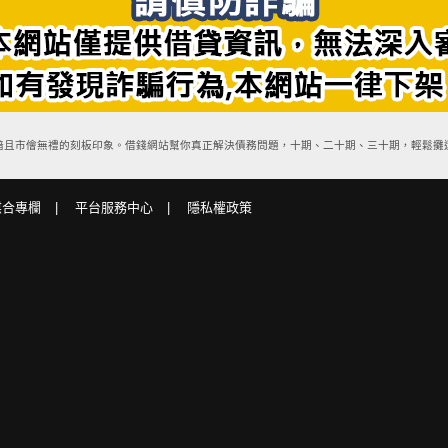
市儈無禮的刻板印象。借錢網站幫你真正解決債務問題，十期、二十期、三十期，輕鬆攤還，遠
媒合專欄
平台服務中心
隱私權政策