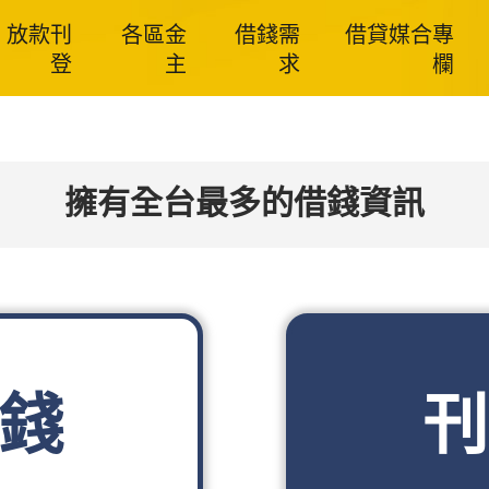
放款刊
各區金
借錢需
借貸媒合專
登
主
求
欄
擁有全台最多的借錢資訊
錢