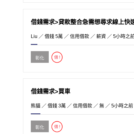
借錢需求>貸款整合急需想尋求線上快
Liu
／ 借錢 5萬 ／ 信用借款 ／ 薪資 ／ 5小時之
彰化
借錢需求>買車
熊貓
／ 借錢 3萬 ／ 信用借款 ／ 無 ／ 5小時之前
彰化