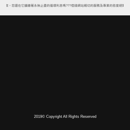
款方案，您還在它舖繳著永無止盡的循環利息嗎???借錢網站親切的服務及專業的態度絕對能讓
2019© Copyright All Rights Reserved