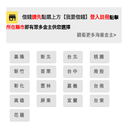
借錢
請先
點選上方【我要借錢】
登入註冊
點擊
所在縣市
即有眾多金主供您選擇
觀看更多海量金主
>
基隆
新北
台北
桃園
新竹
苗栗
台中
南投
彰化
雲林
嘉義
台南
高雄
屏東
宜蘭
台東
花蓮