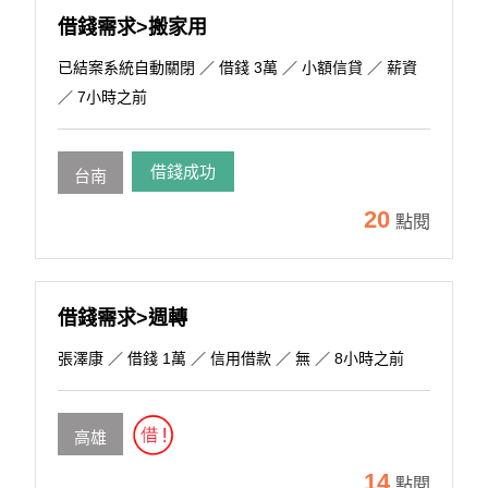
借錢需求>搬家用
已結案系統自動關閉
／ 借錢 3萬 ／ 小額信貸 ／ 薪資
／ 7小時之前
借錢成功
台南
20
點閱
借錢需求>週轉
張澤康
／ 借錢 1萬 ／ 信用借款 ／ 無 ／ 8小時之前
高雄
14
點閱