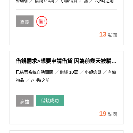
睿珈珈
／ 借錢 0.0萬 ／ 小額信貸 ／ 無 ／ 7小時之前
嘉義
13
點閱
借錢需求>想要申請借貸 因為前幾天被騙了一萬 之前也有一些跟朋借款 想整合
已結案系統自動關閉
／ 借錢 10萬 ／ 小額信貸 ／ 有價
物品 ／ 7小時之前
借錢成功
高雄
19
點閱