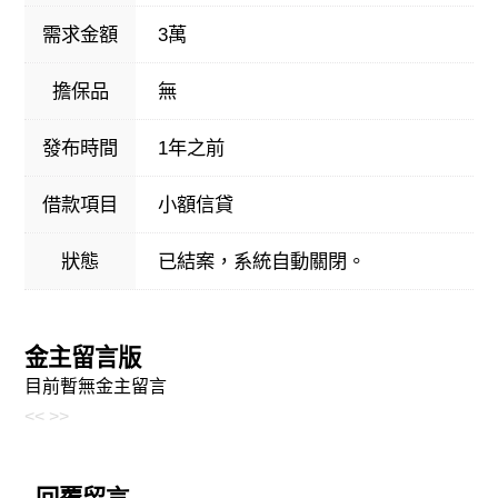
需求金額
3萬
擔保品
無
發布時間
1年之前
借款項目
小額信貸
狀態
已結案，系統自動關閉。
金主留言版
目前暫無金主留言
<<
>>