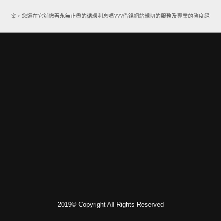
款方案，您還在它舖繳著永無止盡的循環利息嗎???借錢網站親切的服務及專業的態度絕對能
2019© Copyright All Rights Reserved