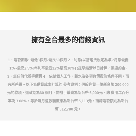
擁有全台最多的借錢資訊
1．還款期數: 最低3個月-最長60個月 2．利息(以當舖法規定為準):月息最低
1%~最高2.5%[年利率最低12%最高30%] (提早結清以日計算，無違約金)
3．無任何代辦手續費 4．依據個人工作、薪水及各項負債授信條件不同，而
有所差異。以下為借貸成本計算的 參考案例：假設你貸一筆新台幣 300,000
元的款項，還款期為60 個月，開辦手續費為新台幣 6,000元，總 費用年百分
率為 3.68%，等於每月還款額度應為新台幣 5,113元，而總還款額則為新台
幣 312,780 元。