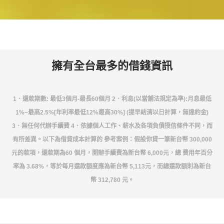
擁有全台最多的借錢資訊
1．還款期數: 最低3個月-最長60個月 2．利息(以當舖法規定為準):月息最低
1%~最高2.5%[年利率最低12%最高30%] (提早結清以日計算，無違約金)
3．無任何代辦手續費 4．依據個人工作、薪水及各項負債授信條件不同，而
有所差異。以下為借貸成本計算的 參考案例：假設你貸一筆新台幣 300,000
元的款項，還款期為60 個月，開辦手續費為新台幣 6,000元，總 費用年百分
率為 3.68%，等於每月還款額度應為新台幣 5,113元，而總還款額則為新台
幣 312,780 元。