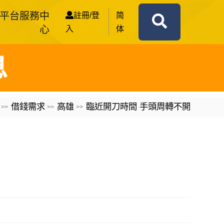
平台服務中
註冊/登
简
心
入
体
息
借錢需求
高雄
臨近開刀時間 手頭周轉不開