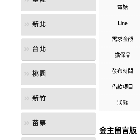
電話
Line
新北
需求金額
台北
擔保品
發布時間
桃園
借款項目
新竹
狀態
苗栗
金主留言版