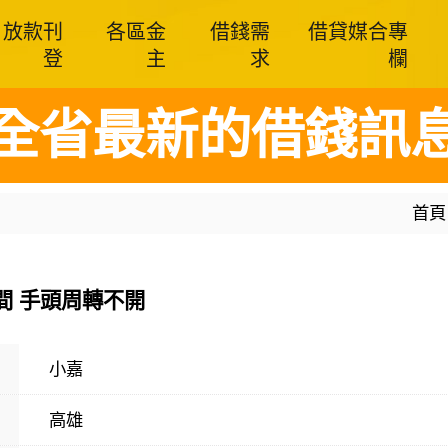
放款刊
各區金
借錢需
借貸媒合專
登
主
求
欄
全省最新的借錢訊
首頁
間 手頭周轉不開
小嘉
高雄