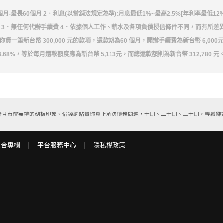
個月-最長60個月 2．利息(以當舖法規定為準):月息最低1%~最高2.5%[年利率最低12%
) 3．無任何代辦手續費 4．依據個人工作、薪水及各項負債授信條件不同，而有所差
貸一筆新台幣 300,000 元的款項，還款期為60 個月，開辦手續費為新台幣 6,00
3.68%，等於每月還款額度應為新台幣 5,113元，而總還款額則為新台幣 312,780 元
市儈無禮的刻板印象。借錢網站幫你真正解決債務問題，十期、二十期、三十期，輕鬆攤還，遠
媒合專欄
平台服務中心
隱私權政策