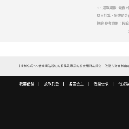
1．還款期數: 最低3
以日計算，無違約金
算的 參考案例：假設你
無止盡的循環利息嗎???借錢網站親切的服務及專業的態度絕對能讓您一改過去對當舖幽暗且
我要借錢
放款刊登
各區金主
借錢需求
借貸