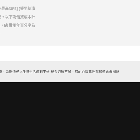
最高30%] (提早結清
異。以下為借貸成本計
0元，總 費用年百分率為
。
離債務人生!!!生活遇到不便 現金週轉不易，您的心聲我們都知道專業團隊/經驗豐富/誠