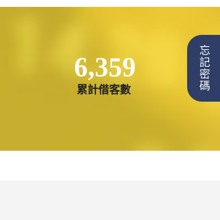
忘記密碼
6,359
累計借客數