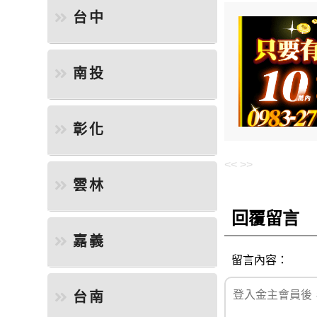
台中
南投
彰化
<<
>>
雲林
回覆留言
嘉義
留言內容：
台南