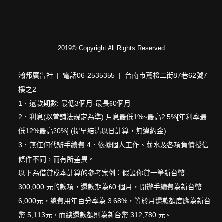
2019© Copyright All Rights Reserved
瀚邦廣告社 | 電話06-2535355 | 台南市蔦松二街87巷62號7
樓之2
1．還款期數: 最低3個月-最長60個月
2．利息(以當舖法規定為準):月息最低1%~最高2.5%[年利率最
低12%最高30%] (提早結清以日計算，無違約金)
3．無任何代辦手續費 4．依據個人工作、薪水及各項負債授信
條件不同，而有所差異。
以下為借貸成本計算的參考案例：假設你貸一筆新台幣
300,000 元的款項，還款期為60 個月，開辦手續費為新台幣
6,000元，總費用年百分率為 3.68%，等於月還款額度應為新台
幣 5,113元，而總還款額則為新台幣 312,780 元。