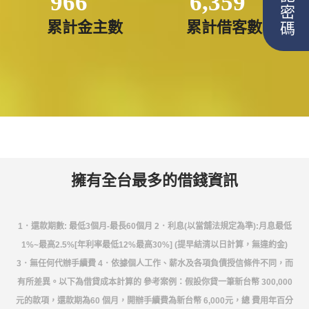
忘記密碼
966
6,359
累計金主數
累計借客數
擁有全台最多的借錢資訊
1．還款期數: 最低3個月-最長60個月 2．利息(以當舖法規定為準):月息最低
1%~最高2.5%[年利率最低12%最高30%] (提早結清以日計算，無違約金)
3．無任何代辦手續費 4．依據個人工作、薪水及各項負債授信條件不同，而
有所差異。以下為借貸成本計算的 參考案例：假設你貸一筆新台幣 300,000
元的款項，還款期為60 個月，開辦手續費為新台幣 6,000元，總 費用年百分