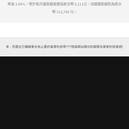
率為 3.68%，等於每月還款額度應為新台幣 5,113元，而總還款額則為新台
幣 312,780 元。
款方案，您還在它舖繳著永無止盡的循環利息嗎???借錢網站親切的服務及專業的態度絕對能