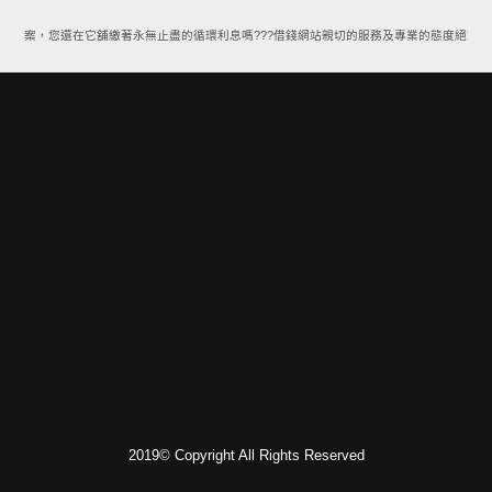
款方案，您還在它舖繳著永無止盡的循環利息嗎???借錢網站親切的服務及專業的態度絕對能
2019© Copyright All Rights Reserved