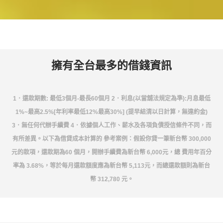
擁有全台最多的借錢資訊
1．還款期數: 最低3個月-最長60個月 2．利息(以當舖法規定為準):月息最低
1%~最高2.5%[年利率最低12%最高30%] (提早結清以日計算，無違約金)
3．無任何代辦手續費 4．依據個人工作、薪水及各項負債授信條件不同，而
有所差異。以下為借貸成本計算的 參考案例：假設你貸一筆新台幣 300,000
元的款項，還款期為60 個月，開辦手續費為新台幣 6,000元，總 費用年百分
率為 3.68%，等於每月還款額度應為新台幣 5,113元，而總還款額則為新台
幣 312,780 元。