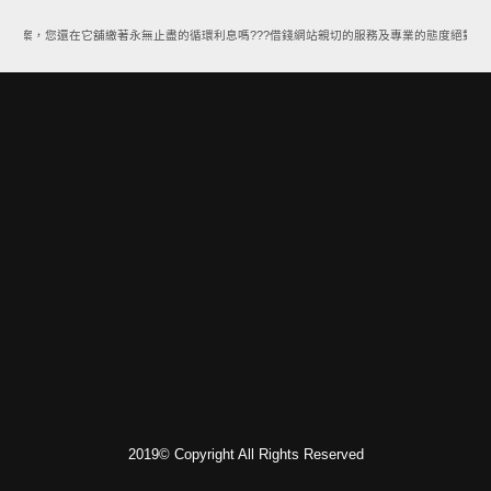
款方案，您還在它舖繳著永無止盡的循環利息嗎???借錢網站親切的服務及專業的態度絕對能
2019© Copyright All Rights Reserved