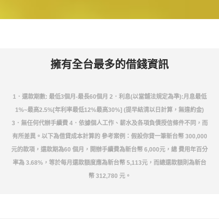
擁有全台最多的借錢資訊
1．還款期數: 最低3個月-最長60個月 2．利息(以當舖法規定為準):月息最低
1%~最高2.5%[年利率最低12%最高30%] (提早結清以日計算，無違約金)
3．無任何代辦手續費 4．依據個人工作、薪水及各項負債授信條件不同，而
有所差異。以下為借貸成本計算的 參考案例：假設你貸一筆新台幣 300,000
元的款項，還款期為60 個月，開辦手續費為新台幣 6,000元，總 費用年百分
率為 3.68%，等於每月還款額度應為新台幣 5,113元，而總還款額則為新台
幣 312,780 元。