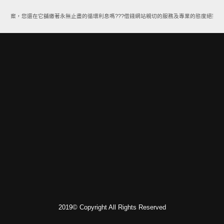
款方案，您還在它舖繳著永無止盡的循環利息嗎???借錢網站親切的服務及專業的態度絕對能
2019© Copyright All Rights Reserved