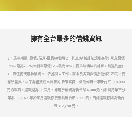
擁有全台最多的借錢資訊
1．還款期數: 最低3個月-最長60個月 2．利息(以當舖法規定為準):月息最低
1%~最高2.5%[年利率最低12%最高30%] (提早結清以日計算，無違約金)
3．無任何代辦手續費 4．依據個人工作、薪水及各項負債授信條件不同，而
有所差異。以下為借貸成本計算的 參考案例：假設你貸一筆新台幣 300,000
元的款項，還款期為60 個月，開辦手續費為新台幣 6,000元，總 費用年百分
率為 3.68%，等於每月還款額度應為新台幣 5,113元，而總還款額則為新台
幣 312,780 元。