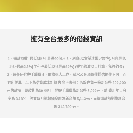
擁有全台最多的借錢資訊
1．還款期數: 最低3個月-最長60個月 2．利息(以當舖法規定為準):月息最低
1%~最高2.5%[年利率最低12%最高30%] (提早結清以日計算，無違約金)
3．無任何代辦手續費 4．依據個人工作、薪水及各項負債授信條件不同，而
有所差異。以下為借貸成本計算的 參考案例：假設你貸一筆新台幣 300,000
元的款項，還款期為60 個月，開辦手續費為新台幣 6,000元，總 費用年百分
率為 3.68%，等於每月還款額度應為新台幣 5,113元，而總還款額則為新台
幣 312,780 元。