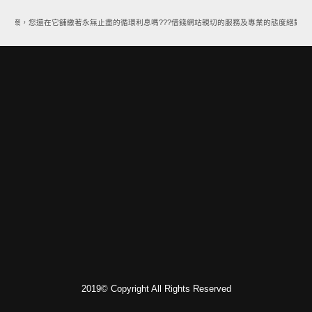
款方案，您還在它舖繳著永無止盡的循環利息嗎???借錢網站親切的服務及專業的態度絕對能
2019© Copyright All Rights Reserved