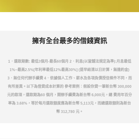
擁有全台最多的借錢資訊
1．還款期數: 最低3個月-最長60個月 2．利息(以當舖法規定為準):月息最低
1%~最高2.5%[年利率最低12%最高30%] (提早結清以日計算，無違約金)
3．無任何代辦手續費 4．依據個人工作、薪水及各項負債授信條件不同，而
有所差異。以下為借貸成本計算的 參考案例：假設你貸一筆新台幣 300,000
元的款項，還款期為60 個月，開辦手續費為新台幣 6,000元，總 費用年百分
率為 3.68%，等於每月還款額度應為新台幣 5,113元，而總還款額則為新台
幣 312,780 元。