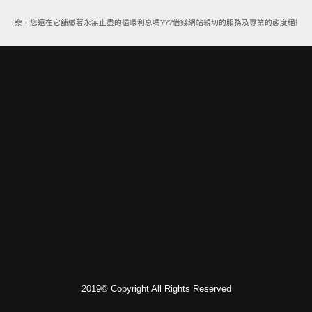
款方案，您還在它舖繳著永無止盡的循環利息嗎???借錢網站親切的服務及專業的態度絕對能
2019© Copyright All Rights Reserved