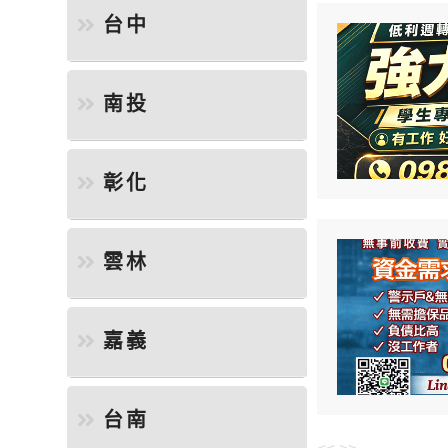
台中
南投
彰化
雲林
嘉義
台南