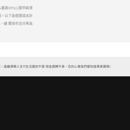
最高30%] (提早結清
異。以下為借貸成本計
0元，總 費用年百分率為
。
離債務人生!!!生活遇到不便 現金週轉不易，您的心聲我們都知道專業團隊/經驗豐富/誠