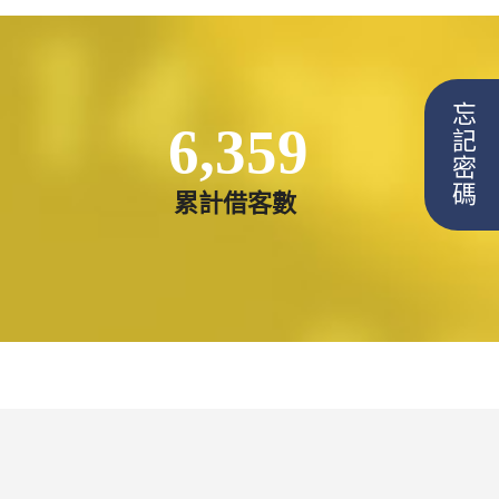
忘記密碼
6,359
累計借客數