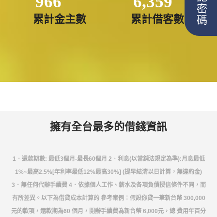
忘記密碼
966
6,359
累計金主數
累計借客數
擁有全台最多的借錢資訊
1．還款期數: 最低3個月-最長60個月 2．利息(以當舖法規定為準):月息最低
1%~最高2.5%[年利率最低12%最高30%] (提早結清以日計算，無違約金)
3．無任何代辦手續費 4．依據個人工作、薪水及各項負債授信條件不同，而
有所差異。以下為借貸成本計算的 參考案例：假設你貸一筆新台幣 300,000
元的款項，還款期為60 個月，開辦手續費為新台幣 6,000元，總 費用年百分