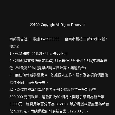
2019© Copyright All Rights Reserved
瀚邦廣告社 | 電話06-2535355 | 台南市蔦松二街87巷62號7
樓之2
1．還款期數: 最低3個月-最長60個月
2．利息(以當舖法規定為準):月息最低1%~最高2.5%[年利率最
低12%最高30%] (提早結清以日計算，無違約金)
3．無任何代辦手續費 4．依據個人工作、薪水及各項負債授信
條件不同，而有所差異。
以下為借貸成本計算的參考案例：假設你貸一筆新台幣
300,000 元的款項，還款期為60 個月，開辦手續費為新台幣
6,000元，總費用年百分率為 3.68%，等於月還款額度應為新台
幣 5,113元，而總還款額則為新台幣 312,780 元。