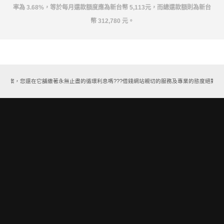
率為 3.68%，等於每月還款額度應為新台幣 5,113元，而總還款額則為新台
幣 312,780 元。
款方案，您還在它舖繳著永無止盡的循環利息嗎???借錢網站親切的服務及專業的態度絕對能讓