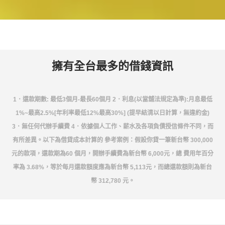
擁有全台最多的借錢資訊
1．還款期數: 最低3個月-最長60個月 2．利息(以當舖法規定為準):月息最低
1%~最高2.5%[年利率最低12%最高30%] (提早結清以日計算，無違約金)
3．無任何代辦手續費 4．依據個人工作、薪水及各項負債授信條件不同，而
有所差異。以下為借貸成本計算的 參考案例：假設你貸一筆新台幣 300,000
元的款項，還款期為60 個月，開辦手續費為新台幣 6,000元，總 費用年百分
率為 3.68%，等於每月還款額度應為新台幣 5,113元，而總還款額則為新台
幣 312,780 元。