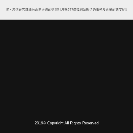
款方案，您還在它舖繳著永無止盡的循環利息嗎???借錢網站親切的服務及專業的態度絕對能
2019© Copyright All Rights Reserved