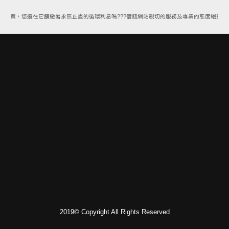
款方案，您還在它舖繳著永無止盡的循環利息嗎???借錢網站親切的服務及專業的態度絕對能
2019© Copyright All Rights Reserved