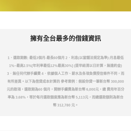
擁有全台最多的借錢資訊
1．還款期數: 最低3個月-最長60個月 2．利息(以當舖法規定為準):月息最低
1%~最高2.5%[年利率最低12%最高30%] (提早結清以日計算，無違約金)
3．無任何代辦手續費 4．依據個人工作、薪水及各項負債授信條件不同，而
有所差異。以下為借貸成本計算的 參考案例：假設你貸一筆新台幣 300,000
元的款項，還款期為60 個月，開辦手續費為新台幣 6,000元，總 費用年百分
率為 3.68%，等於每月還款額度應為新台幣 5,113元，而總還款額則為新台
幣 312,780 元。