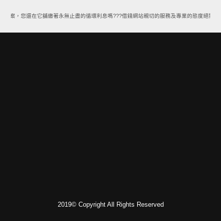
款方案，您還在它舖繳著永無止盡的循環利息嗎???借錢網站親切的服務及專業的態度絕對能
2019© Copyright All Rights Reserved