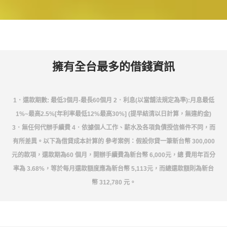
擁有全台最多的借錢資訊
1．還款期數: 最低3個月-最長60個月 2．利息(以當舖法規定為準):月息最低
1%~最高2.5%[年利率最低12%最高30%] (提早結清以日計算，無違約金)
3．無任何代辦手續費 4．依據個人工作、薪水及各項負債授信條件不同，而
有所差異。以下為借貸成本計算的 參考案例：假設你貸一筆新台幣 300,000
元的款項，還款期為60 個月，開辦手續費為新台幣 6,000元，總 費用年百分
率為 3.68%，等於每月還款額度應為新台幣 5,113元，而總還款額則為新台
幣 312,780 元。