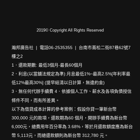
2019© Copyright All Rights Reserved
瀚邦廣告社 | 電話06-2535355 | 台南市蔦松二街87巷62號7
樓之2
1．還款期數: 最低3個月-最長60個月
2．利息(以當舖法規定為準):月息最低1%~最高2.5%[年利率最
低12%最高30%] (提早結清以日計算，無違約金)
3．無任何代辦手續費 4．依據個人工作、薪水及各項負債授信
條件不同，而有所差異。
以下為借貸成本計算的參考案例：假設你貸一筆新台幣
300,000 元的款項，還款期為60 個月，開辦手續費為新台幣
6,000元，總費用年百分率為 3.68%，等於月還款額度應為新台
幣 5,113元，而總還款額則為新台幣 312,780 元。