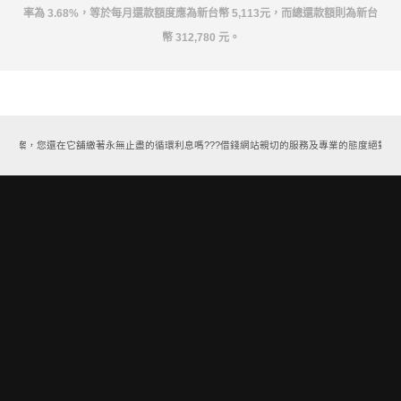
率為 3.68%，等於每月還款額度應為新台幣 5,113元，而總還款額則為新台
幣 312,780 元。
款方案，您還在它舖繳著永無止盡的循環利息嗎???借錢網站親切的服務及專業的態度絕對能