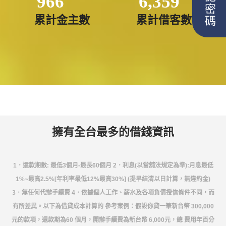
忘記密碼
966
6,359
累計金主數
累計借客數
擁有全台最多的借錢資訊
1．還款期數: 最低3個月-最長60個月 2．利息(以當舖法規定為準):月息最低
1%~最高2.5%[年利率最低12%最高30%] (提早結清以日計算，無違約金)
3．無任何代辦手續費 4．依據個人工作、薪水及各項負債授信條件不同，而
有所差異。以下為借貸成本計算的 參考案例：假設你貸一筆新台幣 300,000
元的款項，還款期為60 個月，開辦手續費為新台幣 6,000元，總 費用年百分