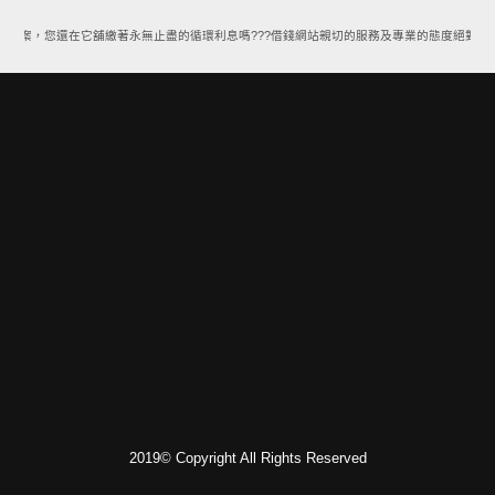
款方案，您還在它舖繳著永無止盡的循環利息嗎???借錢網站親切的服務及專業的態度絕對能讓
2019© Copyright All Rights Reserved