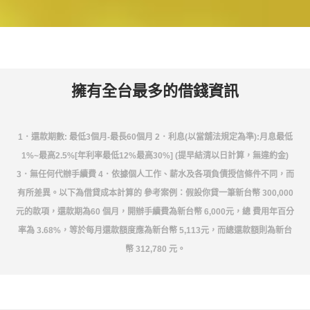
擁有全台最多的借錢資訊
1．還款期數: 最低3個月-最長60個月 2．利息(以當舖法規定為準):月息最低
1%~最高2.5%[年利率最低12%最高30%] (提早結清以日計算，無違約金)
3．無任何代辦手續費 4．依據個人工作、薪水及各項負債授信條件不同，而
有所差異。以下為借貸成本計算的 參考案例：假設你貸一筆新台幣 300,000
元的款項，還款期為60 個月，開辦手續費為新台幣 6,000元，總 費用年百分
率為 3.68%，等於每月還款額度應為新台幣 5,113元，而總還款額則為新台
幣 312,780 元。