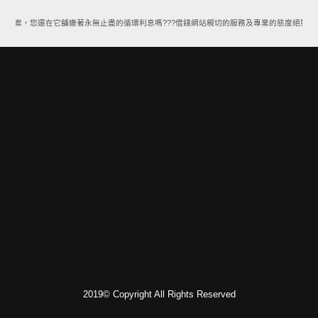
款方案，您還在它舖繳著永無止盡的循環利息嗎???借錢網站親切的服務及專業的態度絕對能
2019© Copyright All Rights Reserved