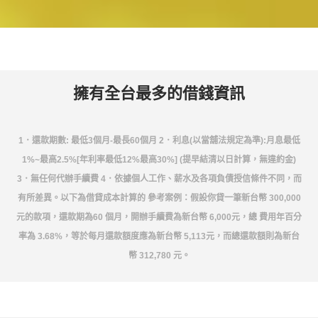
擁有全台最多的借錢資訊
1．還款期數: 最低3個月-最長60個月 2．利息(以當舖法規定為準):月息最低
1%~最高2.5%[年利率最低12%最高30%] (提早結清以日計算，無違約金)
3．無任何代辦手續費 4．依據個人工作、薪水及各項負債授信條件不同，而
有所差異。以下為借貸成本計算的 參考案例：假設你貸一筆新台幣 300,000
元的款項，還款期為60 個月，開辦手續費為新台幣 6,000元，總 費用年百分
率為 3.68%，等於每月還款額度應為新台幣 5,113元，而總還款額則為新台
幣 312,780 元。