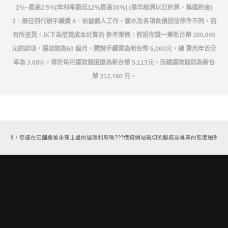
1%~最高2.5%[年利率最低12%最高30%] (提早結清以日計算，無違約金)
3．無任何代辦手續費 4．依據個人工作、薪水及各項負債授信條件不同，而
有所差異。以下為借貸成本計算的 參考案例：假設你貸一筆新台幣 300,000
元的款項，還款期為60 個月，開辦手續費為新台幣 6,000元，總 費用年百分
率為 3.68%，等於每月還款額度應為新台幣 5,113元，而總還款額則為新台
幣 312,780 元。
方案，您還在它舖繳著永無止盡的循環利息嗎???借錢網站親切的服務及專業的態度絕對能讓