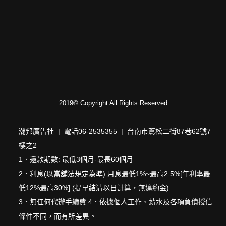
2019© Copyright All Rights Reserved
瀚邦廣告社 | 電話06-2535355 | 台南市蔦松二街87巷62號7
樓之2
1．還款期數: 最低3個月-最長60個月
2．利息(以當舖法規定為準):月息最低1%~最高2.5%[年利率最
低12%最高30%] (提早結清以日計算，無違約金)
3．無任何代辦手續費 4．依據個人工作、薪水及各項負債授信
條件不同，而有所差異。