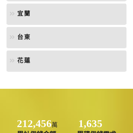
宜蘭
台東
花蓮
212,456
1,635
萬