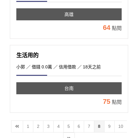
高雄
64
點閱
生活用的
小郭
／ 借錢 0.0萬 ／ 信用借款 ／ 18天之前
台南
75
點閱
1
2
3
4
5
6
7
8
9
10