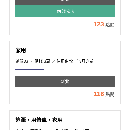
借錢成功
123
點閱
家用
鼬鼠33
／ 借錢 3萬 ／ 信用借款 ／ 3月之前
新北
118
點閱
這筆，用修車，家用