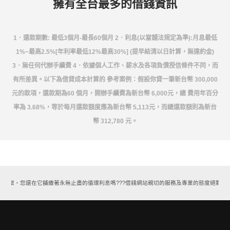
擁有全台最多的借錢資訊
1．還款期數: 最低3個月-最長60個月 2．利息(以當舖法規定為準):月息最低
1%~最高2.5%[年利率最低12%最高30%] (提早結清以日計算，無違約金)
3．無任何代辦手續費 4．依據個人工作、薪水及各項負債授信條件不同，而
有所差異。以下為借貸成本計算的 參考案例：假設你貸一筆新台幣 300,000
元的款項，還款期為60 個月，開辦手續費為新台幣 6,000元，總 費用年百分
率為 3.68%，等於每月還款額度應為新台幣 5,113元，而總還款額則為新台
幣 312,780 元。
方案，您還在它舖繳著永無止盡的循環利息嗎???借錢網站親切的服務及專業的態度絕對能讓