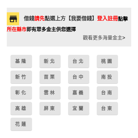
借錢
請先
點選上方【我要借錢】
登入註冊
點擊
所在縣市
即有眾多金主供您選擇
觀看更多海量金主
>
基隆
新北
台北
桃園
新竹
苗栗
台中
南投
彰化
雲林
嘉義
台南
高雄
屏東
宜蘭
台東
花蓮