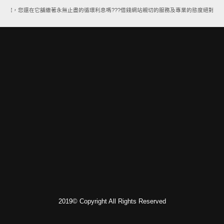
方案，您還在它舖繳著永無止盡的循環利息嗎???借錢網站親切的服務及專業的態度絕對能讓
2019© Copyright All Rights Reserved