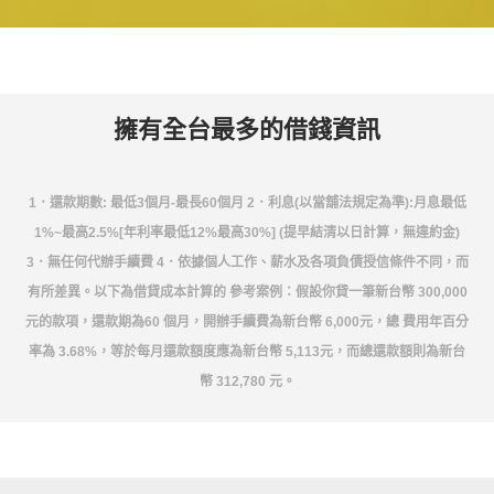
擁有全台最多的借錢資訊
1．還款期數: 最低3個月-最長60個月 2．利息(以當舖法規定為準):月息最低
1%~最高2.5%[年利率最低12%最高30%] (提早結清以日計算，無違約金)
3．無任何代辦手續費 4．依據個人工作、薪水及各項負債授信條件不同，而
有所差異。以下為借貸成本計算的 參考案例：假設你貸一筆新台幣 300,000
元的款項，還款期為60 個月，開辦手續費為新台幣 6,000元，總 費用年百分
率為 3.68%，等於每月還款額度應為新台幣 5,113元，而總還款額則為新台
幣 312,780 元。