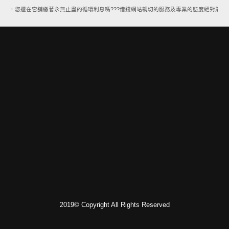
案，您還在它舖繳著永無止盡的循環利息嗎???借錢網站親切的服務及專業的態度絕對能讓您
2019© Copyright All Rights Reserved